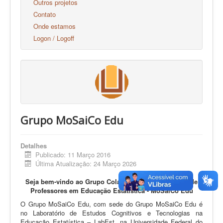
Outros projetos
Contato
Onde estamos
Logon / Logoff
Grupo MoSaiCo Edu
Detalhes
Publicado: 11 Março 2016
Última Atualização: 24 Março 2026
Seja bem-vindo ao Grupo Colaborativo de Formação de
Professores em Educação Estatística - MoSaiCo Edu
O Grupo MoSaiCo Edu, com sede do Grupo MoSaiCo Edu é
no Laboratório de Estudos Cognitivos e Tecnologias na
Educação Estatística – LabEst, na Universidade Federal do