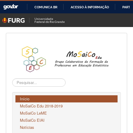
COMUNICA BR
ACESSO À INFORMAÇÃO
PARTI
IR
Universidade
Federal do Rio Grande
PARA
O
CONTEÚDO
Pesquisar...
Início
MoSaiCo Edu 2018-2019
MoSaiCo LeME
MoSaiCo EIAI
Notícias