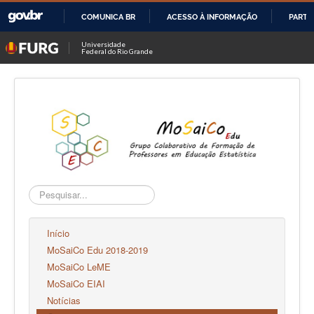
COMUNICA BR
ACESSO À INFORMAÇÃO
PARTI
IR
Universidade
Federal do Rio Grande
PARA
O
CONTEÚDO
Pesquisar...
Início
MoSaiCo Edu 2018-2019
MoSaiCo LeME
MoSaiCo EIAI
Notícias