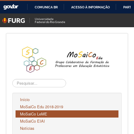
COMUNICA BR
ACESSO À INFORMAÇÃO
PARTI
IR
Universidade
Federal do Rio Grande
PARA
O
CONTEÚDO
Pesquisar...
Início
MoSaiCo Edu 2018-2019
MoSaiCo LeME
MoSaiCo EIAI
Notícias