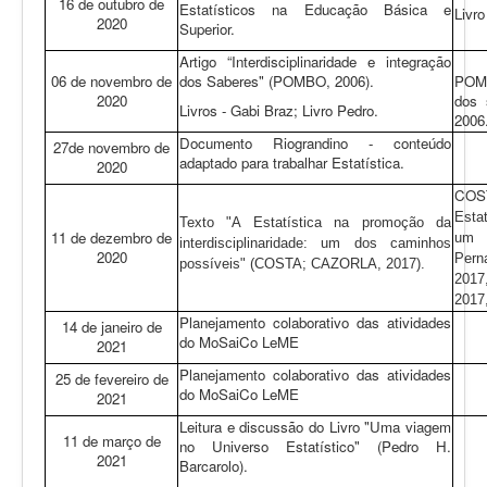
16 de outubro de
Estatísticos na Educação Básica e
Livro
2020
Superior.
Artigo “Interdisciplinaridade e integração
06 de novembro de
dos Saberes" (POMBO, 2006).
POMB
2020
dos 
Livros - Gabi Braz; Livro Pedro.
2006.
Documento Riograndino - conteúdo
27de novembro de
adaptado para trabalhar Estatística.
2020
COS
E
sta
Texto "A
E
statística na prom
oção da
11 de dezembro de
um d
interdisciplinaridade: um dos caminhos
2020
P
er
possíveis" (COSTA; CAZORLA, 2017).
2017
2017,
Planejamento colaborativo das atividades
14 de janeiro de
do MoSaiCo LeME
2021
Planejamento colaborativo das atividades
25 de fevereiro de
do MoSaiCo LeME
2021
Leitura e discussão do Livro "Uma viagem
11 de março de
no Universo Estatístico" (Pedro H.
2021
Barcarolo).