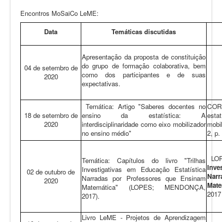
Encontros MoSaiCo LeME:
Data
Temáticas discutidas
Apresentação da proposta de constituição
do grupo de formação colaborativa, bem
04 de setembro de
como dos participantes e de suas
2020
expectativas.
Temática: Artigo "Saberes docentes no
CORR
18 de setembro de
ensino da estatística: A
esta
2020
interdisciplinaridade como eixo mobilizador
mobi
no ensino médio"
2, p.
LO
Temática: Capítulos do livro "Trilhas
Inve
Investigativas em Educação Estatística
02 de outubro de
Nar
Narradas por Professores que Ensinam
2020
Mate
Matemática" (LOPES; MENDONÇA,
2017
2017).
Livro LeME - Projetos de Aprendizagem